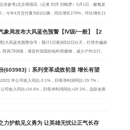
仅供参考)北京商报讯（记者 刘洋 刘晓梦）5月1日，极氪发
，今年4月交付量为8101辆，同比增长279%，环比增长21
气象局发布大风蓝色预警【Ⅳ级/一般】【2
料图)大风蓝色预警信号：预计1日夜间到2日白天，灯塔市偏南
级，阵风7到8级，请及时加固好临时搭建物，减少户外出行。
(603983)：系列变革成效初显 增长有望
)2022 年公司收入同比-3 1%，归母净利润同比-29 7%；
1，公司收入同比+24 6%，归母净利润同比+20 2%，边际改善
品牌
之力护航见义勇为 让英雄无忧让正气长存