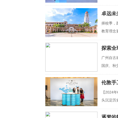
在深圳锦
卓远未
择校季，
教育理念
如何与
探索全
广州自古
国庆、秋
球灵感
伦敦手
【202
头沉淀历
丝回响
逐梦的