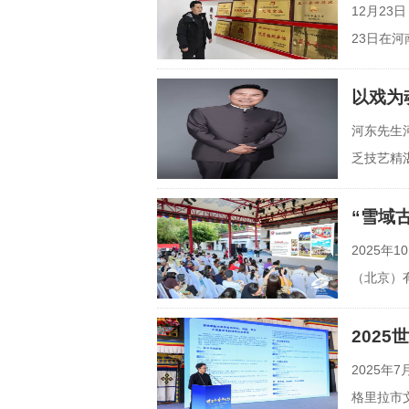
12月23
23日在
炳坤，
以戏为
河东先生
乏技艺精
寥若晨
“雪域
2025年
（北京）
圳）路演
202
2025
格里拉市