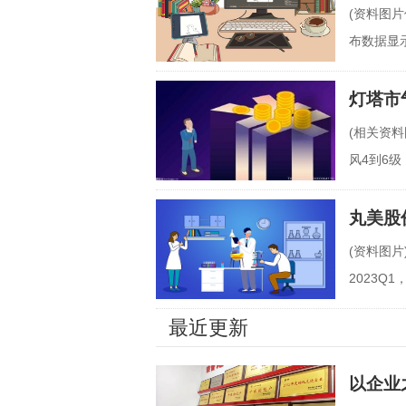
(资料图片
布数据显示
6%。
灯塔市
(相关资
风4到6
灯塔市气
丸美股份
(资料图片
2023Q
明显。主
最近更新
以企业