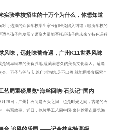
绣
来实验学校招生的十万个为什么，你想知道
面对可选择的众多学校学生家长们难免陷入纠结：哪所学校的
更适合孩子的发展？师资力量能否托起孩子的未来？特色课程
球风味，远赴味蕾奇遇，广州K11世界风味
就是物阜民丰的美食胜地,蕴藏着悠久的美食文化基因。适逢
交会、万圣节等节庆,以广州为始,足不出粤,就能用美食探索全
工艺周重磅展览“海丝回响·石头记”国内
4年6月28日，广州】石间是石头之间，也是时光之间，古老的石
史，书写故事。近日，伦敦手工艺周中国·泉州馆重点展览海
舞台 追风的乐园 ——记金桂实验高级