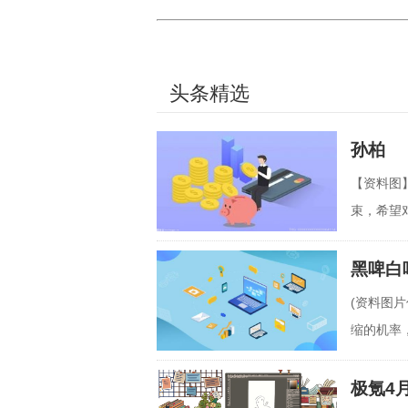
头条精选
孙柏
【资料图
束，希望
黑啤白
(资料图
缩的机率
子"的两
极氪4