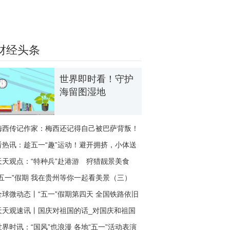
财经头条
世界即时看！守护
海留图湿地
梅西传记作家：梅西还记得自己被巴萨背叛！
他不会回
看热讯：趁五一“趣”运动！避开拥挤，小体送
上8条
天天观点：“特种兵”赴港游 狩猎靓景美食
“五一”假期 我在贵州等你一起看美景（三）
全球微动态丨“五一”假期第四天 全国铁路依旧
保持
天天观速讯丨国庆对祖国的话_对国庆和祖国
的赞美文
世界时讯：“国风”也浪漫 各地“五一”活动表演