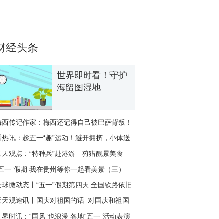
财经头条
世界即时看！守护
海留图湿地
梅西传记作家：梅西还记得自己被巴萨背叛！
他不会回
看热讯：趁五一“趣”运动！避开拥挤，小体送
上8条
天天观点：“特种兵”赴港游 狩猎靓景美食
“五一”假期 我在贵州等你一起看美景（三）
全球微动态丨“五一”假期第四天 全国铁路依旧
保持
天天观速讯丨国庆对祖国的话_对国庆和祖国
的赞美文
世界时讯：“国风”也浪漫 各地“五一”活动表演