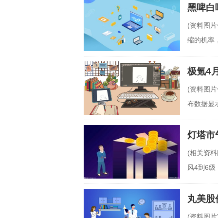
黑啤白
(资料图
缩的机率
子"的两
极氪4
(资料图片
布数据显示
6%。
灯塔市
(相关资
风4到6
灯塔市气
丸美股份
(资料图片