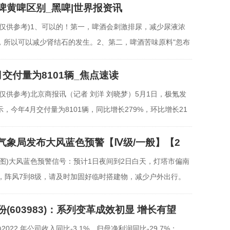
啤黄啤区别_黑啤|世界报资讯
片仅供参考)1、可以的！第一，啤酒会刺激排尿，减少尿液浓
，所以可以减少肾结石的发生。2、第二，啤酒苦味原料"忽布
月交付量为8101辆_焦点速读
仅供参考)北京商报讯（记者 刘洋 刘晓梦）5月1日，极氪发
，今年4月交付量为8101辆，同比增长279%，环比增长21
气象局发布大风蓝色预警【Ⅳ级/一般】【2
料图)大风蓝色预警信号：预计1日夜间到2日白天，灯塔市偏南
级，阵风7到8级，请及时加固好临时搭建物，减少户外出行。
(603983)：系列变革成效初显 增长有望
)2022 年公司收入同比-3 1%，归母净利润同比-29 7%；