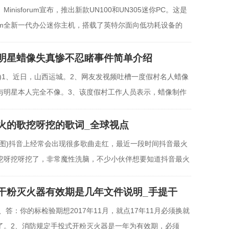
Minisforum宣布，推出新款UN100和UN305迷你PC。这是
forum全新一代办公迷你主机，搭载了英特尔面向低功耗设备的
e-
明星蜡像失真惨不忍睹事件简单介绍
片)1、近日，山西运城。2、网友发视频吐槽一度假村名人蜡像
与明星本人完全不像。3、该度假村工作人员表示，蜡像制作
火的歌挖呀挖的歌词_全球视点
料图)抖音上经常会出现很多歌曲走红，最近一段时间抖音最火
挖呀挖呀挖了，非常魔性洗脑，不少小伙伴想要知道抖音最火
干粉灭火器有效期是几年文件说明_手提干
1、答：你的标检验期想2017年11月，就点17年11月必须换就
了。2、消防规定手投式开粉灭火器是一年为有效期，必须