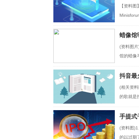
【资料图】
CPU，
Minis
Alder Lak
蜡像馆
(资料图
馆的蜡像
工艺比
抖音最
(相关资
的歌就是
的歌挖
手提式
(资料图)
的以过期