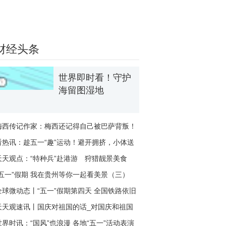
财经头条
世界即时看！守护
海留图湿地
梅西传记作家：梅西还记得自己被巴萨背叛！
他不会回
看热讯：趁五一“趣”运动！避开拥挤，小体送
上8条
天天观点：“特种兵”赴港游 狩猎靓景美食
“五一”假期 我在贵州等你一起看美景（三）
全球微动态丨“五一”假期第四天 全国铁路依旧
保持
天天观速讯丨国庆对祖国的话_对国庆和祖国
的赞美文
世界时讯：“国风”也浪漫 各地“五一”活动表演