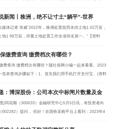
消
说新闻丨株洲，绝不让寸土“躺平”-世界
媒体记者 张威“2022年，株洲处置批而未供土地1 02万亩，
土地1 98万亩，存量土地处置工作全省排名第一。”【资料
3社保缴费查询 缴费档次有哪些？
保缴费查询 缴费档次有哪些？随社保网小编一起来看看。2023
一览表查询步骤如下：1、首先我们用手机打开支付宝。(资料
递：博深股份：公司本次中标闸片数量及金
图)同花顺（300033）金融研究中心5月5日讯，有投资者向
002282）提问， 你好！在国铁采购平台上看到：2023年4
片