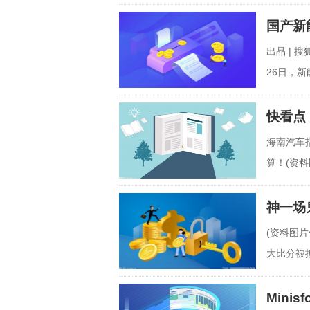
业毛利是
国产新能
出品 | 
26日，
快看点
海南汽车
算！(资
期届满次
神一场
(资料图片
大比分被扳
1，三节
Mini