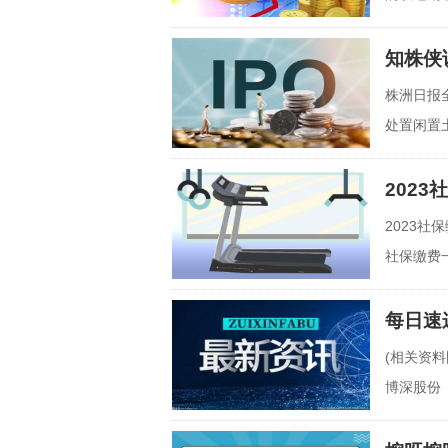
换，不然
知株侠
株洲日报全
处置闲置
图】不
202
2023社
社保缴费
图片)2
每日速
(相关资料
博深股份（
月4日闸