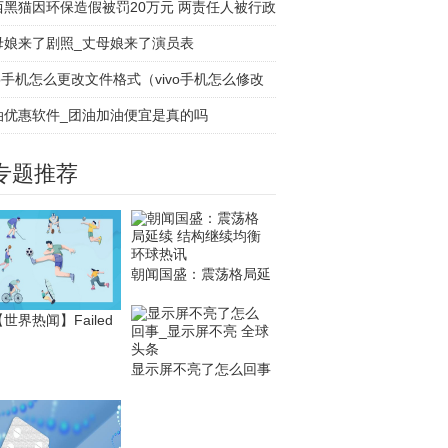
妙招
西黑猫因环保造假被罚20万元 两责任人被行政
留
母娘来了剧照_丈母娘来了演员表
vo手机怎么更改文件格式（vivo手机怎么修改
件格
油优惠软件_团油加油便宜是真的吗
专题推荐
朝闻国盛：震荡格局延
世界热闻】Failed
显示屏不亮了怎么回事