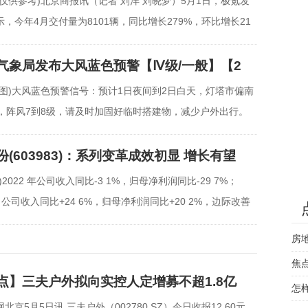
仅供参考)北京商报讯（记者 刘洋 刘晓梦）5月1日，极氪发
，今年4月交付量为8101辆，同比增长279%，环比增长21
气象局发布大风蓝色预警【Ⅳ级/一般】【2
料图)大风蓝色预警信号：预计1日夜间到2日白天，灯塔市偏南
级，阵风7到8级，请及时加固好临时搭建物，减少户外出行。
(603983)：系列变革成效初显 增长有望
)2022 年公司收入同比-3 1%，归母净利润同比-29 7%；
1，公司收入同比+24 6%，归母净利润同比+20 2%，边际改善
品牌
房
焦
点】三夫户外拟向实控人定增募不超1.8亿
怎
北京5月5日讯 三夫户外（002780 SZ）今日收报12 60元，