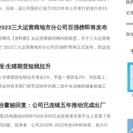
小
陕
8%。目前，该公司股价已低于2021年非公开发行的发行价15
拘
丈
vi
2023三大运营商地市分公司百强榜即将发布
文
加
经网讯【资料图】从运营商财经网内部获悉，关于三大运营商
之“2023三大运营商地市分公司百强榜”即将正式发布，而这也
报:生猪期货短线拉升
片) 生猪期货短线拉升涨近1%，早盘一度跌近2%，消息面上，
委会同有关部门研究启动年内第二批中央冻猪肉储备收储工
【
份董秘回复：公司已连续五年推动完成出厂
图)吉电股份(000875)05月05日在投资者关系平台上答复了投
问题。投资者：公司2020年-2022年的3年时间里，热力行