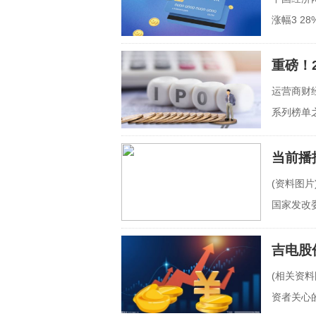
涨幅3 2
81元 股
重磅！
运营商财
系列榜单
将
当前播
(资料图
国家发改
作。
吉电股
(相关资料
资者关心的