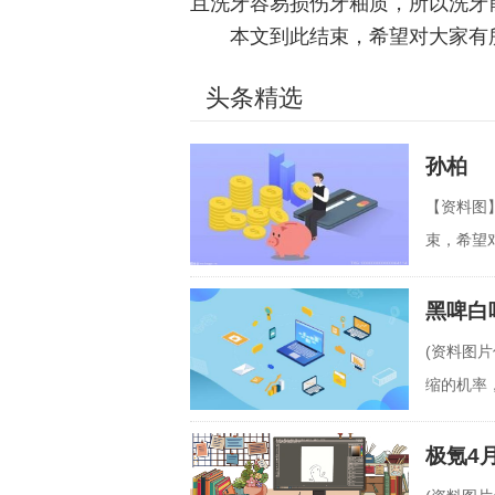
且洗牙容易损伤牙釉质，所以洗牙
本文到此结束，希望对大家有
头条精选
孙柏
【资料图
束，希望
黑啤白
(资料图
缩的机率
子"的两
极氪4