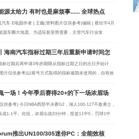
源太给力 有时也是麻烦事...... 全球热点
池
搜狐汽车·E电园作者 | 王巍(资料图片仅供参考)编辑 | 蔡欣宇4月
新能源车圈大地震。为适应新形势需要，主管汽车行业发
丨海南汽车指标过期三年后重新申请时间怎
指标过期后再申请3年的期限从指标过期之日的次日开始计
料图片仅供参考)以摇号方式取得的指标逾期未使用的，自有效
鬼一场！今年季后赛得20+的下一场浓眉场
仅供参考) 今日NBA西部半决赛G2，湖人100-127不敌勇士，
成1-1平。此役，浓眉出战33分钟，投篮11中5，罚球1中
拿
sforum推出UN100/305迷你PC：全能效核