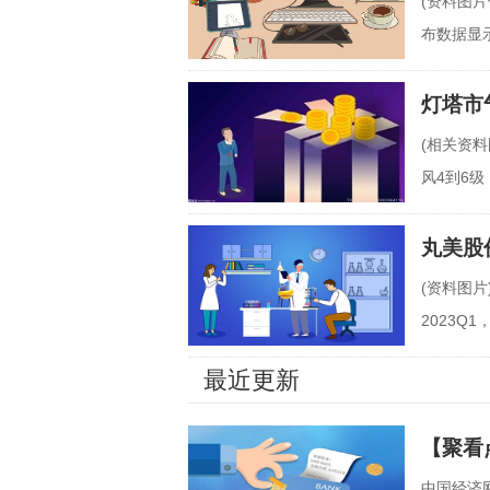
(资料图片
布数据显示
6%。
灯塔市
(相关资
风4到6
灯塔市气
丸美股份
(资料图片
2023Q
明显。主
最近更新
【聚看
中国经济网