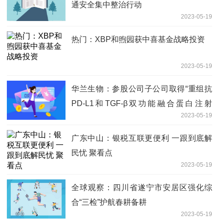
通安全集中整治行动
2023-05-19
热门：XBP和煦园获中喜基金战略投资
2023-05-19
华兰生物：参股公司子公司取得“重组抗
PD-L1和TGF-β双功能融合蛋白注射
2023-05-19
液”药物临床试验批准通知书_天天聚看点
广东中山：银税互联更便利 一跟到底解
民忧 聚看点
2023-05-19
全球观察：四川省遂宁市安居区强化综
合“三检”护航春耕备耕
2023-05-19