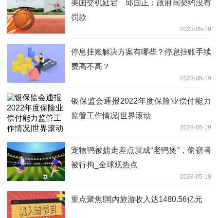
美国交机延宕 邱国正：政府间契约没有
罚款
2023-05-19
停息挂账解决方案有哪些？停息挂账手续
费高不高？
2023-05-19
银保监会通报2022年度保险业偿付能力
监管工作情况|世界滚动
2023-05-19
宠物鸭被掳走差点就成“老鸭煲”，偷窃者
被行拘_全球观热点
2023-05-19
重点聚焦!国内旅游收入达1480.56亿元