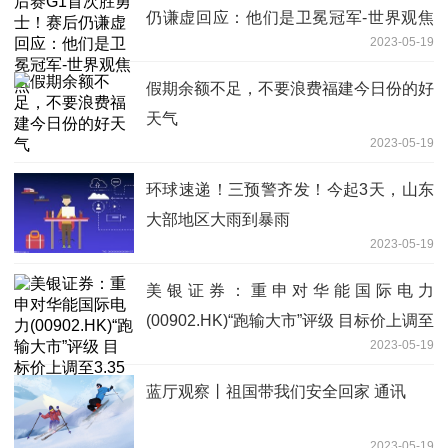
仍谦虚回应：他们是卫冕冠军-世界观焦
2023-05-19
点
假期余额不足，不要浪费福建今日份的好
天气
2023-05-19
环球速递！三预警齐发！今起3天，山东
大部地区大雨到暴雨
2023-05-19
美银证券：重申对华能国际电力
(00902.HK)“跑输大市”评级 目标价上调至
2023-05-19
3.35港元
蓝厅观察丨祖国带我们安全回家 通讯
2023-05-19