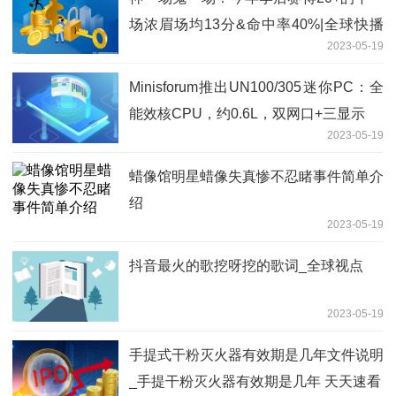
场浓眉场均13分&命中率40%|全球快播
2023-05-19
报
Minisforum推出UN100/305迷你PC：全
能效核CPU，约0.6L，双网口+三显示
2023-05-19
蜡像馆明星蜡像失真惨不忍睹事件简单介
绍
2023-05-19
抖音最火的歌挖呀挖的歌词_全球视点
2023-05-19
手提式干粉灭火器有效期是几年文件说明
_手提干粉灭火器有效期是几年 天天速看