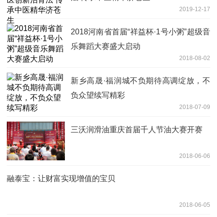
2019-12-17
2018河南省首届“祥益杯·1号小粥”超级音
乐舞蹈大赛盛大启动
2018-08-02
新乡高晟·福润城不负期待高调绽放，不
负众望续写精彩
2018-07-09
三沃润滑油重庆首届千人节油大赛开赛
2018-06-06
融泰宝：让财富实现增值的宝贝
2018-06-05