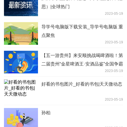
思）|全球热门
2023-05-19
导学号电脑版下载安装_导学号电脑版 重
点聚焦
2023-05-19
【五一游贵州】来安顺挑战喝啤酒啦！第
二届贵州“金星啤酒王·安酒品鉴”全国争霸
2023-05-19
赛开幕
好看的书包图片_好看的书包|天天微动态
2023-05-19
孙柏