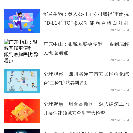
2023-05-19
华兰生物：参股公司子公司取得“重组抗
PD-L1和TGF-β双功能融合蛋白注射
2023-05-19
液”药物临床试验批准通知书_天天聚看点
广东中山：银税互联更便利 一跟到底解
民忧 聚看点
2023-05-19
全球观察：四川省遂宁市安居区强化综
合“三检”护航春耕备耕
2023-05-19
全球聚焦：烟台高新区：深入建筑工地
开展住建领域安全生产大检查
2023-05-19