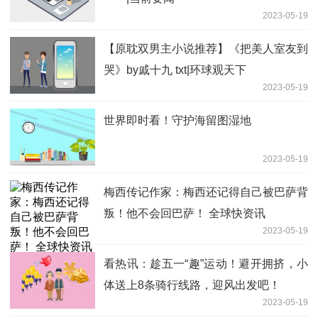
2023-05-19
【原耽双男主小说推荐】《把美人室友到
哭》by戚十九 txt|环球观天下
2023-05-19
世界即时看！守护海留图湿地
2023-05-19
梅西传记作家：梅西还记得自己被巴萨背
叛！他不会回巴萨！ 全球快资讯
2023-05-19
看热讯：趁五一“趣”运动！避开拥挤，小
体送上8条骑行线路，迎风出发吧！
2023-05-19