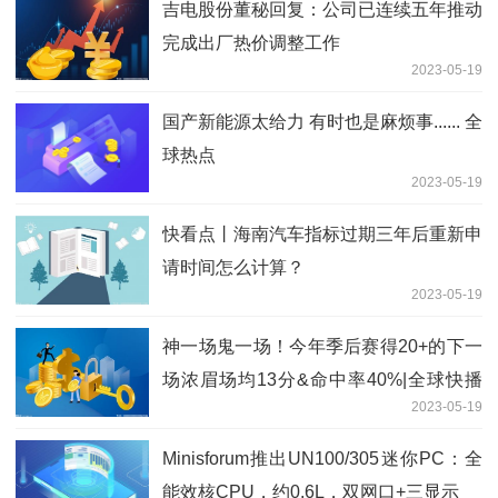
吉电股份董秘回复：公司已连续五年推动
完成出厂热价调整工作
2023-05-19
国产新能源太给力 有时也是麻烦事...... 全
球热点
2023-05-19
快看点丨海南汽车指标过期三年后重新申
请时间怎么计算？
2023-05-19
神一场鬼一场！今年季后赛得20+的下一
场浓眉场均13分&命中率40%|全球快播
2023-05-19
报
Minisforum推出UN100/305迷你PC：全
能效核CPU，约0.6L，双网口+三显示