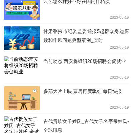
云艺怎么样好不好在国内什档次
2023-05-19
甘肃张掖市纪委监委通报5起群众身边腐
败和作风问题典型案例_实时
2023-05-19
当前动态:西安将组织28场招聘会促就业
2023-05-19
多部大片上映 票房再度飘红 每日快报
2023-05-19
古代贵族女子姓氏_古代女子名字带姓氏-
全球讯息