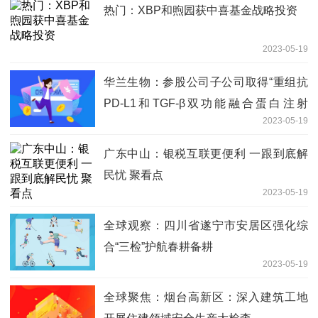
热门：XBP和煦园获中喜基金战略投资
2023-05-19
华兰生物：参股公司子公司取得“重组抗
PD-L1和TGF-β双功能融合蛋白注射
2023-05-19
液”药物临床试验批准通知书_天天聚看点
广东中山：银税互联更便利 一跟到底解
民忧 聚看点
2023-05-19
全球观察：四川省遂宁市安居区强化综
合“三检”护航春耕备耕
2023-05-19
全球聚焦：烟台高新区：深入建筑工地