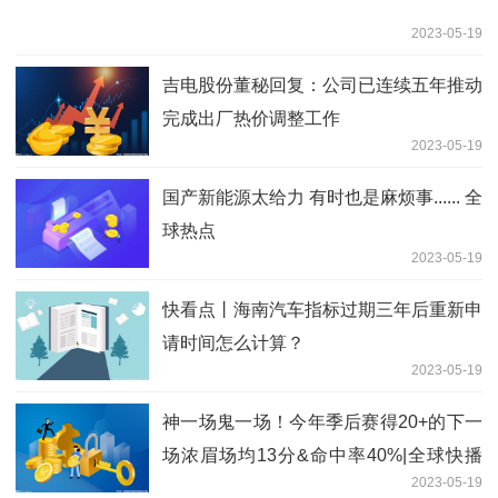
2023-05-19
吉电股份董秘回复：公司已连续五年推动
完成出厂热价调整工作
2023-05-19
国产新能源太给力 有时也是麻烦事...... 全
球热点
2023-05-19
快看点丨海南汽车指标过期三年后重新申
请时间怎么计算？
2023-05-19
神一场鬼一场！今年季后赛得20+的下一
场浓眉场均13分&命中率40%|全球快播
2023-05-19
报