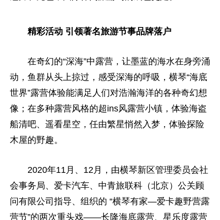
精彩活动 引领著名旅游节事品牌落户
在奇幻的“深海”中露营，让墨蓝的海水在身旁涌
动，鱼群从头上掠过，感受深海的呼吸，横琴“海底
世界”露营体验能满足人们对浩瀚海洋的各种奇幻想
像；在多种露营风格的超ins风露营小镇，体验海盗
船清吧、遥看星空，任由繁星悄然入梦，体验探险
木屋的野趣。
2020年11月、12月，由横琴新区管理
委员
会社
会事务局、爱卡汽车、中青旅联科（北京）公关顾
问有限公司指导、组织的 “横琴有家—爱卡趣野营露
营节”的两次重头戏——长隆海底露营、星乐度露营